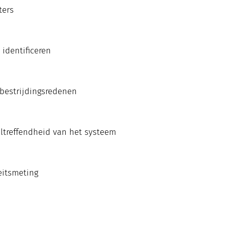
ters
 identificeren
ebestrijdingsredenen
ltreffendheid van het systeem
teitsmeting