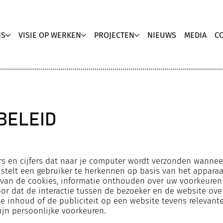
NS
VISIE OP WERKEN
PROJECTEN
NIEUWS
MEDIA
C
EBELEID
ers en cijfers dat naar je computer wordt verzonden wannee
stelt een gebruiker te herkennen op basis van het apparaat
van de cookies, informatie onthouden over uw voorkeuren (v
oor dat de interactie tussen de bezoeker en de website ove
de inhoud of de publiciteit op een website tevens relevan
jn persoonlijke voorkeuren.