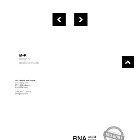
M+R interior architecture
Aalsterweg 230
5644 RK Eindhoven
the Netherlands
+31 (0) 40 21 37 408
info@mplusr.nl