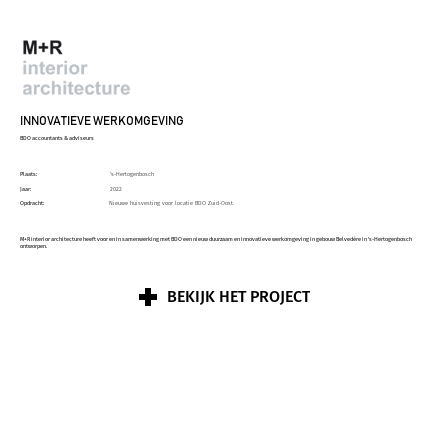
INNOVATIEVE WERKOMGEVING
BDO accountants & adviseurs
Plaats:
's-Hertogenbosch
Jaar:
2022
Opdracht:
Nieuwe huisvesting voor locatie BDO Zuid-Oost.
M+R interior architecture heeft voor en in samenwerking met BDO een nieuw duurzaam en innovatieve werkomgeving in gebouw Belvedère in ‘s-Hertogenbosch
ontworpen.
BEKIJK HET PROJECT