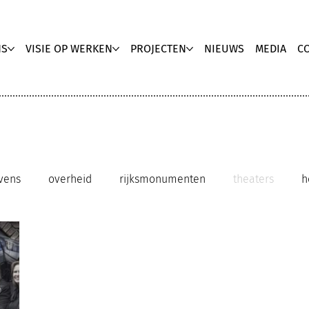
NS
VISIE OP WERKEN
PROJECTEN
NIEUWS
MEDIA
C
vens
overheid
rijksmonumenten
theaters
h
clubhuis kantoor
innovatieve werkomgeving
duu
ebruik
upgrading
zorg
biophilic ontwerp
Med