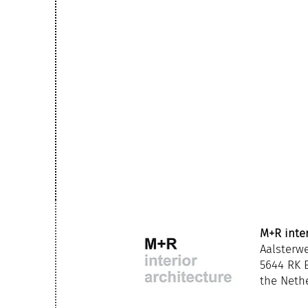
M+R inter
Aalsterw
5644 RK 
the Neth