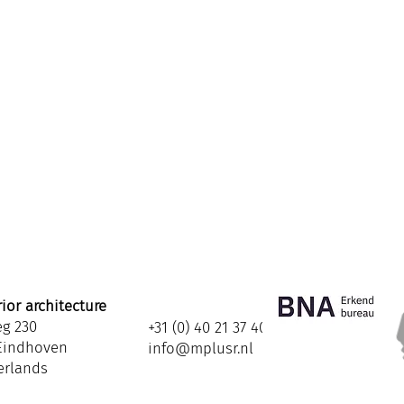
ior architecture
eg 230
+31 (0) 40 21 37 408
Eindhoven
info@mplusr.nl
erlands