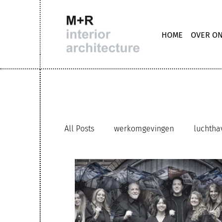
HOME
OVER O
All Posts
werkomgevingen
luchtha
trappen
M+R interior architecture
hybride werkomgeving
circulair g