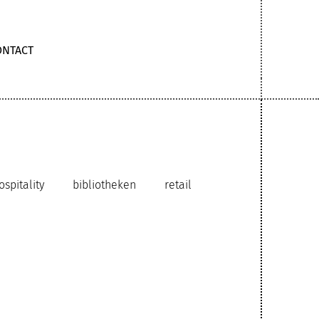
ONTACT
ospitality
bibliotheken
retail
rzaam interieurontwerp
ia publicatie