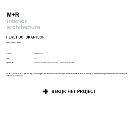
HERE HOOFDKANTOOR
HERE Technologies
Plaats:
Amsterdam
Jaar:
2017
Opdracht:
Interieurarchitectuur inrichting van het hoofdkantoor.
De missie van HERE is om een ​​digitale weergave van de werkelijkheid mogelijk te maken om de manier waarop de wereld beweegt, leeft en met elkaar omgaat
radicaal te verbeteren
BEKIJK HET PROJECT