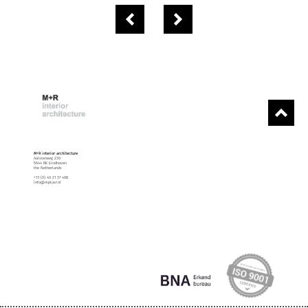
M+R interior architecture
Aalsterweg 230
5644 RK Eindhoven
the Netherlands
+31 (0) 40 21 37 408
info@mplusr.nl