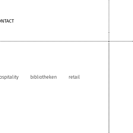
ONTACT
ospitality
bibliotheken
retail
rzaam interieurontwerp
ia publicatie