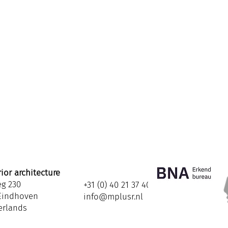
ior architecture
eg 230
+31 (0) 40 21 37 408
Eindhoven
info@mplusr.nl
erlands