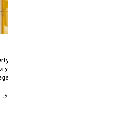
rty
ory
agall
sign