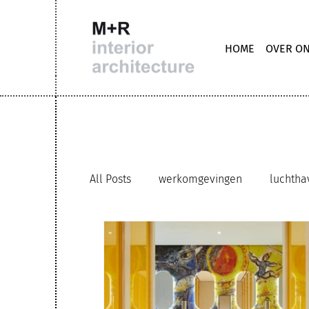
HOME
OVER O
All Posts
werkomgevingen
luchtha
trappen
M+R interior architecture
hybride werkomgeving
circulair g