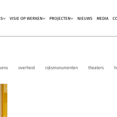
NS
VISIE OP WERKEN
PROJECTEN
NIEUWS
MEDIA
C
vens
overheid
rijksmonumenten
theaters
h
clubhuis kantoor
innovatieve werkomgeving
duu
ebruik
upgrading
zorg
biophilic ontwerp
Med