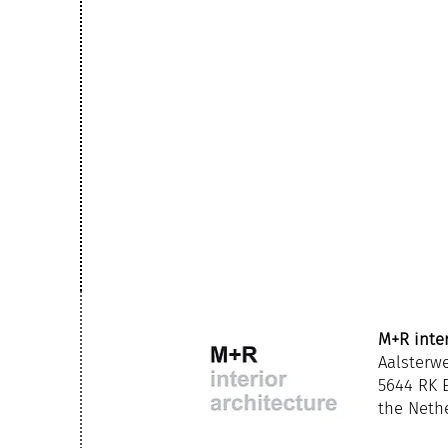
M+R inter
Aalsterw
5644 RK 
the Neth