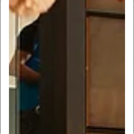
21 okt 2025
2 minuten om te lezen
NIEUWE TOEKOMST VOOR KOOPMANS
TBI | de volgende stap in een duurzame
transformatie
In 2013 realiseerden M+R interior architecture en Koopmans
TBI samen een volledig gerenoveerd en verduurzaamd
kantoorgebouw in Enschede. Dit project fungeerde destijds
als een toonaangevend voorbeeld van toekomstgericht
werken: flexibel, duurzaam en met een sterke nadruk op
ontmoeting en samenwerking. Nu, bijna twaalf jaar later,
slaan we opnieuw de handen ineen voor een volgende fase
in dit transformatieproces. De manier waarop we werken
verandert immers voortdurend.