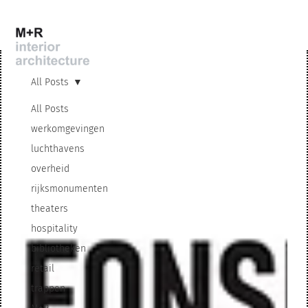
All Posts
All Posts
werkomgevingen
luchthavens
overheid
rijksmonumenten
theaters
hospitality
bibliotheken
retail
trappen