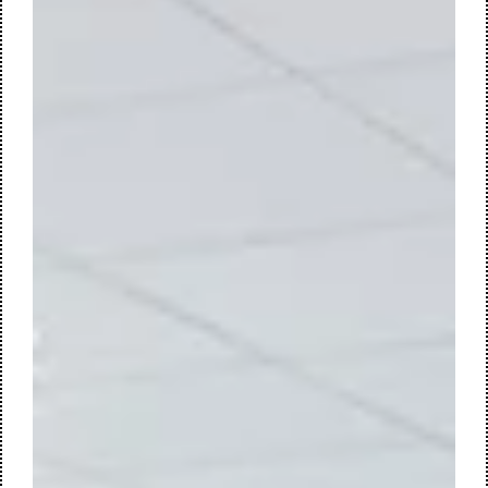
omgeving kan transformeren tot een ruimtelijk continuüm
waarin welzijn, autonomie en gastvrijheid centraal staan.
Niet het zorgprogramma alleen, ook de ruimtelijke ervaring
vormt het vertrekpunt.