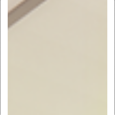
DUURZAME METAMORFOSE VOOR
FORVIS MAZARS NIJMEGEN
Een ‘healthy environment’ voor focus, verbinding en mentale
veerkracht