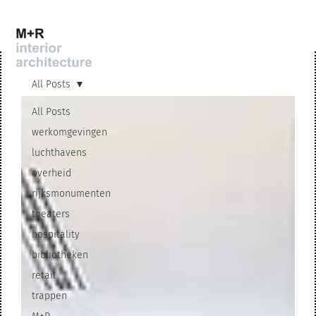
All Posts
All Posts
werkomgevingen
luchthavens
overheid
rijksmonumenten
theaters
hospitality
bibliotheken
retail
trappen