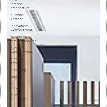
M+R
interior
architecture
clubhuis
kantoor
innovatieve
werkomgeving
duurzaam
interieurontwerp
hybride
werkomgeving
circulair
gebruik
upgrading
zorg
biophilic
ontwerp
Media
publicatie