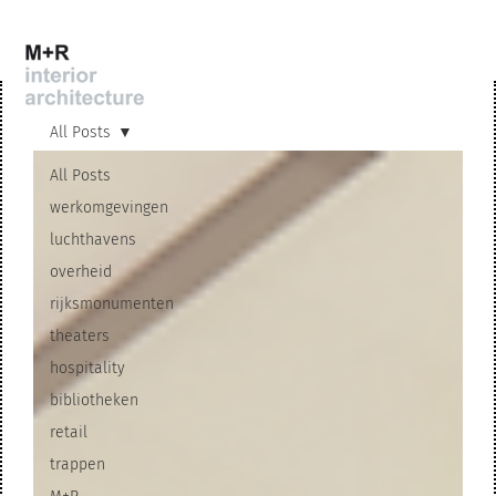
All Posts
All Posts
werkomgevingen
luchthavens
overheid
rijksmonumenten
theaters
hospitality
bibliotheken
retail
trappen