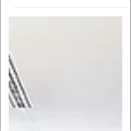
kantoorgebouw in Enschede. Dit project fungeerde destijds
als een toonaangevend voorbeeld van toekomstgericht
werken: flexibel, duurzaam en met een sterke nadruk op
ontmoeting en samenwerking. Nu, bijna twaalf jaar later,
slaan we opnieuw de handen ineen voor een volgende fase
in dit transformatieproces. De manier waarop we werken
verandert immers voortdurend.