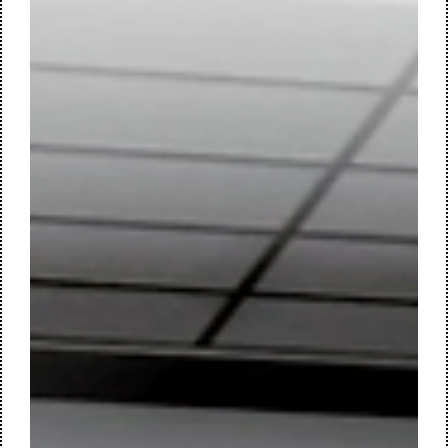
door M+R