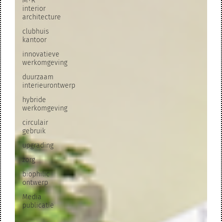
M+R
interior
architecture
clubhuis
kantoor
innovatieve
werkomgeving
duurzaam
interieurontwerp
hybride
werkomgeving
circulair
gebruik
upgrading
zorg
biophilic
ontwerp
Media
publicatie