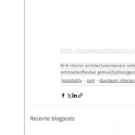
https://bouwenaandezorg.eu/
M+R interior architecture
interieur ont
ontmoeten
flexibel gebruik
tijdloos
gez
hospitality
zorg
duurzaam interie
Recente blogposts