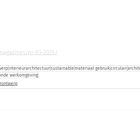
magazines/nr-03-2025/
werp
interieurarchitectuur
sustainable
materiaal gebruik
circulair
archit
onde werkomgeving
urontwerp