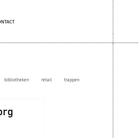
ONTACT
bibliotheken
retail
trappen
hybride werkomgeving
circulair gebruik
org
 