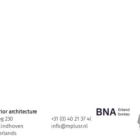
ior architecture
eg 230
+31 (0) 40 21 37 408
Eindhoven
info@mplusr.nl
erlands