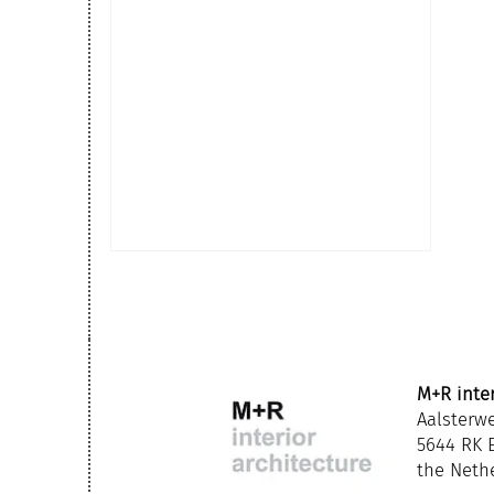
M+R inter
Aalsterw
5644 RK 
Van Ziekenhuis naar
the Neth
'Beterhuis': De kracht van