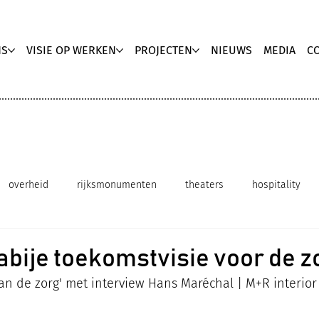
NS
VISIE OP WERKEN
PROJECTEN
NIEUWS
MEDIA
C
overheid
rijksmonumenten
theaters
hospitality
innovatieve werkomgeving
duurzaam interieurontwerp
abije toekomstvisie voor de z
an de zorg' met interview Hans Maréchal | M+R interior
Media publicatie