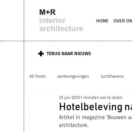
HOME
OVER O
TERUG NAAR NIEUWS
All Posts
werkomgevingen
luchthavens
25 jun 2025
1 minuten om te lezen
M+R interior architecture
clubhuis kantoor
Hotelbeleving n
Artikel in magazine 'Bouwen a
upgrading
zorg
biophilic ontwerp
architecture.