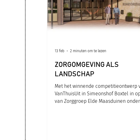
13 feb
2 minuten om te lezen
ZORGOMGEVING ALS
LANDSCHAP
Met het winnende competitieontwerp 
VanThuisUit in Simeonshof Boxtel in o
van Zorggroep Elde Maasduinen onder
M+R hoe een zorg gerelateerde omgev
transformeren tot een ruimtelijk cont
waarin welzijn, autonomie en gastvrijh
centraal staan. Niet het zorgprogram
alleen, ook de ruimtelijke ervaring vo