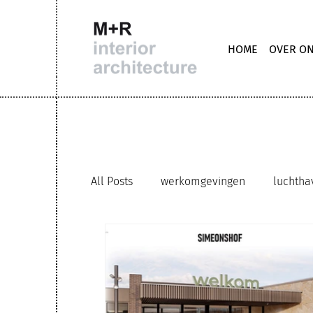
HOME
OVER O
All Posts
werkomgevingen
luchtha
trappen
M+R interior architecture
hybride werkomgeving
circulair g