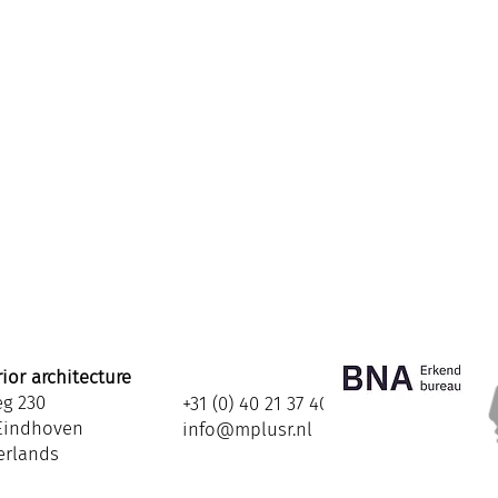
ior architecture
eg 230
+31 (0) 40 21 37 408
Eindhoven
info@mplusr.nl
erlands