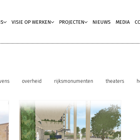
NS
VISIE OP WERKEN
PROJECTEN
NIEUWS
MEDIA
C
vens
overheid
rijksmonumenten
theaters
h
clubhuis kantoor
innovatieve werkomgeving
duu
ebruik
upgrading
zorg
biophilic ontwerp
Med