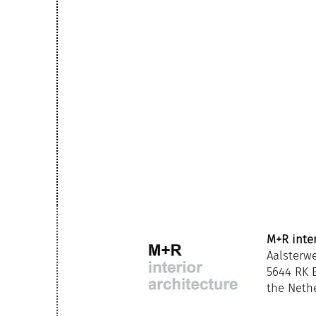
M+R inter
Aalsterw
5644 RK 
the Neth