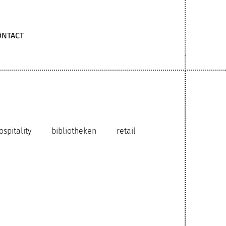
ONTACT
ospitality
bibliotheken
retail
rzaam interieurontwerp
ia publicatie