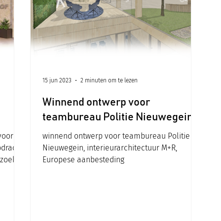
15 jun 2023
2 minuten om te lezen
Winnend ontwerp voor
teambureau Politie Nieuwegein
voor
winnend ontwerp voor teambureau Politie
pdracht
Nieuwegein, interieurarchitectuur M+R,
zoekt
Europese aanbesteding
ing kan
inuüm
eid
ma
rmt het