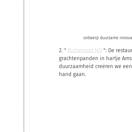
ontwerp duurzame innova
2. " 
Richemont HQ
 ": De resta
grachtenpanden in hartje Amst
duurzaamheid creëren we een 
hand gaan.