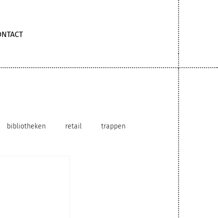
ONTACT
bibliotheken
retail
trappen
hybride werkomgeving
circulair gebruik