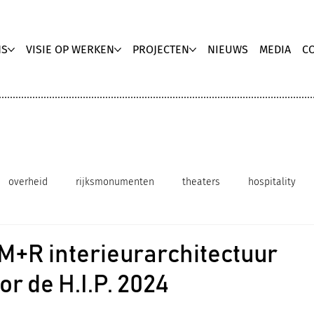
NS
VISIE OP WERKEN
PROJECTEN
NIEUWS
MEDIA
C
overheid
rijksmonumenten
theaters
hospitality
innovatieve werkomgeving
duurzaam interieurontwerp
 M+R interieurarchitectuur
r de H.I.P. 2024
Media publicatie