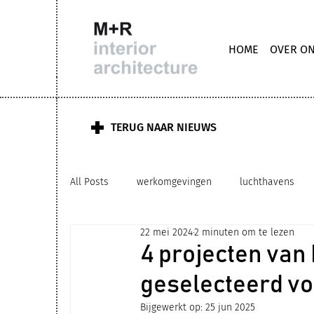
HOME
OVER O
TERUG NAAR NIEUWS
All Posts
werkomgevingen
luchthavens
22 mei 2024
2 minuten om te lezen
M+R interior architecture
clubhuis kantoor
4 projecten van
geselecteerd voo
upgrading
zorg
biophilic ontwerp
Bijgewerkt op:
25 jun 2025