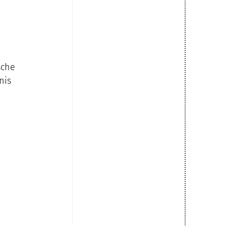
sche 
nis 