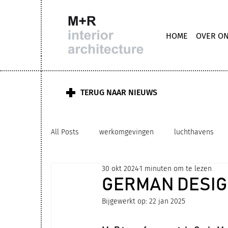
HOME
OVER O
TERUG NAAR NIEUWS
All Posts
werkomgevingen
luchthavens
30 okt 2024
1 minuten om te lezen
M+R interior architecture
clubhuis kantoor
GERMAN DESIG
Bijgewerkt op:
22 jan 2025
upgrading
zorg
biophilic ontwerp