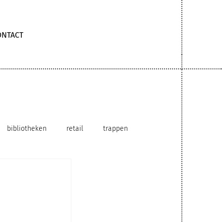
ONTACT
bibliotheken
retail
trappen
hybride werkomgeving
circulair gebruik