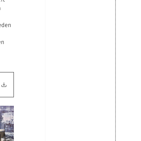
 
leden 
en 