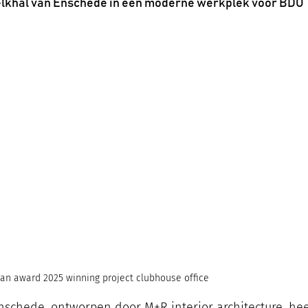
lkhal van Enschede in een moderne werkplek voor BDO
n award 2025 winning project clubhouse office 
nschede, ontworpen door M+R interior architecture, hee