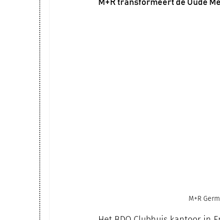
M+R transformeert de Oude Me
M+R Germa
Het BDO Clubhuis kantoor in E