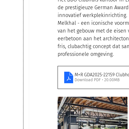
de prestigieuze German Award
innovatief werkplekinrichting.
Melkhal - een iconische voorma
van het gebouw met de eisen v
eerbetoon aan het architecton
fris, clubachtig concept dat s
professionele omgeving.
M+R GDA2025-22159 Clu
Download PDF • 20.00MB