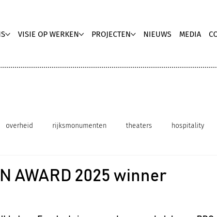
NS
VISIE OP WERKEN
PROJECTEN
NIEUWS
MEDIA
C
overheid
rijksmonumenten
theaters
hospitality
innovatieve werkomgeving
duurzaam interieurontwerp
N AWARD 2025 winner
Media publicatie