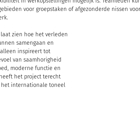
ibiliteit in werkopstellingen mogelijk is. Teamleden k
ebieden voor groepstaken of afgezonderde nissen voor
erk.
laat zien hoe het verleden 
kunnen samengaan en 
lleen inspireert tot 
gevoel van saamhorigheid 
goed, moderne functie en 
eeft het project terecht 
het internationale toneel 